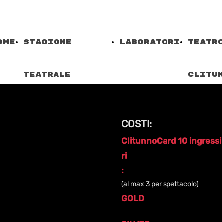
ome
Stagione
laboratori
Teatr
Teatrale
Clitu
Spettacoli
Trevi
COSTI:
ClitunnoCard 10 ingressi 
ri
:
(al max 3 per spettacolo)
GOLD
| intero - € 130