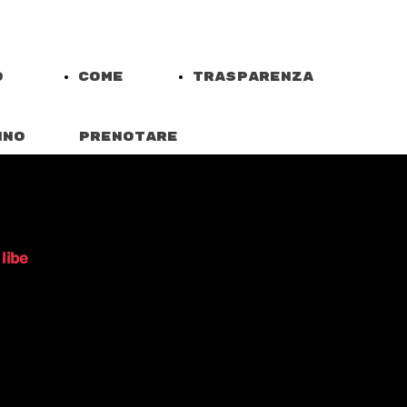
o
Come
Trasparenza
nno
prenotare
libe