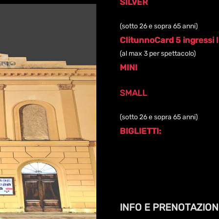
SILVER
| ridotto - € 100
(sotto 26 e sopra 65 anni)
ClitunnoCard 5 ingressi li
(al max 3 per spettacolo)
MINI
| intero - € 75
SMALL
| ridotto - € 60
(sotto 26 e sopra 65 anni)
BIGLIETTI:
Intero - € 18
Ridotto - € 15
(sotto 26 e sopra 65 anni)
Ridotto under 18 - € 1
INFO E PRENOTAZIONI